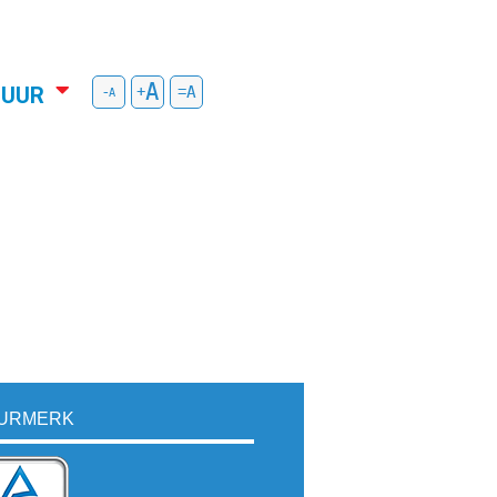
HUUR
-
+
=
URMERK