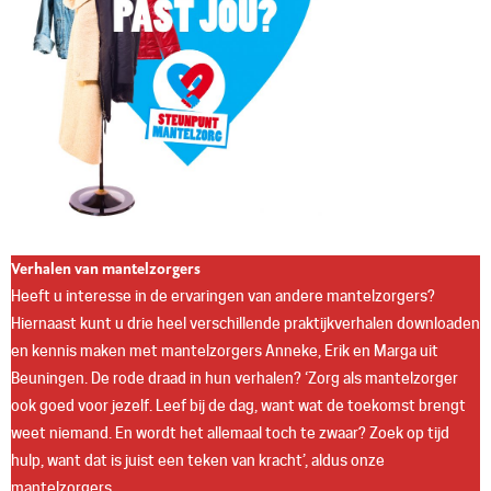
Verhalen van mantelzorgers
Heeft u interesse in de ervaringen van andere mantelzorgers?
Hiernaast kunt u drie heel verschillende praktijkverhalen downloaden
en kennis maken met mantelzorgers Anneke, Erik en Marga uit
Beuningen. De rode draad in hun verhalen? ‘Zorg als mantelzorger
ook goed voor jezelf. Leef bij de dag, want wat de toekomst brengt
weet niemand. En wordt het allemaal toch te zwaar? Zoek op tijd
hulp, want dat is juist een teken van kracht’, aldus onze
mantelzorgers.