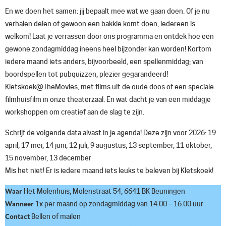
En we doen het samen: jij bepaalt mee wat we gaan doen. Of je nu
verhalen delen of gewoon een bakkie komt doen, iedereen is
welkom! Laat je verrassen door ons programma en ontdek hoe een
gewone zondagmiddag ineens heel bijzonder kan worden! Kortom
iedere maand iets anders, bijvoorbeeld, een spellenmiddag; van
boordspellen tot pubquizzen, plezier gegarandeerd!
Kletskoek@TheMovies, met films uit de oude doos of een speciale
filmhuisfilm in onze theaterzaal. En wat dacht je van een middagje
workshoppen om creatief aan de slag te zijn.
Schrijf de volgende data alvast in je agenda! Deze zijn voor 2026: 19
april, 17 mei, 14 juni, 12 juli, 9 augustus, 13 september, 11 oktober,
15 november, 13 december
Mis het niet! Er is iedere maand iets leuks te beleven bij Kletskoek!
Waar
Het Molenhuis, Molenstraat 54, 6641 BK Beuningen
Wanneer
1x per maand op zondagmiddag van 14.00 – 16.00 uur
Contact
Bellen of mailen