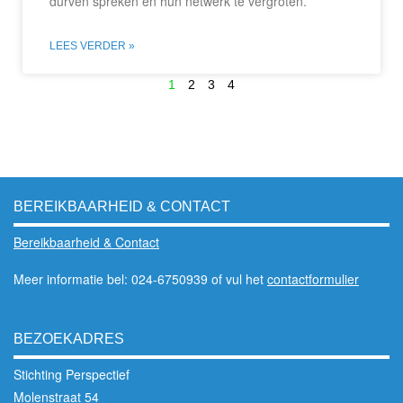
durven spreken en hun netwerk te vergroten.
LEES VERDER »
1
2
3
4
BEREIKBAARHEID & CONTACT
Bereikbaarheid & Contact
Meer informatie bel: 024-6750939 of vul het
contactformulier
BEZOEKADRES
Stichting Perspectief
Molenstraat 54