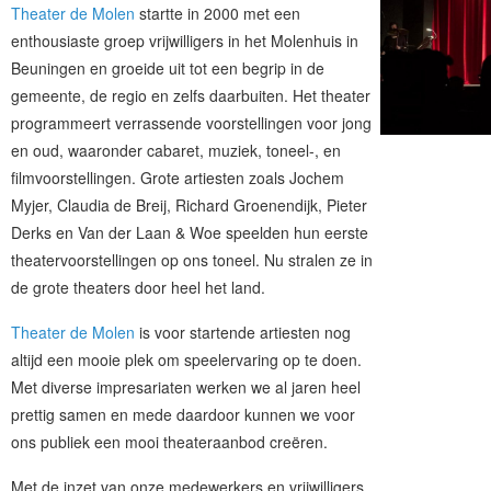
Theater de Molen
startte in 2000 met een
enthousiaste groep vrijwilligers in het Molenhuis in
Beuningen en groeide uit tot een begrip in de
gemeente, de regio en zelfs daarbuiten. Het theater
programmeert verrassende voorstellingen voor jong
en oud, waaronder cabaret, muziek, toneel-, en
filmvoorstellingen. Grote artiesten zoals Jochem
Myjer, Claudia de Breij, Richard Groenendijk, Pieter
Derks en Van der Laan & Woe speelden hun eerste
theatervoorstellingen op ons toneel. Nu stralen ze in
de grote theaters door heel het land.
Theater de Molen
is voor startende artiesten nog
altijd een mooie plek om speelervaring op te doen.
Met diverse impresariaten werken we al jaren heel
prettig samen en mede daardoor kunnen we voor
ons publiek een mooi theateraanbod creëren.
Met de inzet van onze medewerkers en vrijwilligers