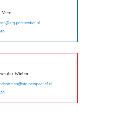
n Veen
een@stg-perspectief.nl
160
an der Wielen
derwielen@stg-perspectief.nl
939