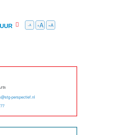
-
+
=
UUR
rts
s@stg-perspectief.nl
777