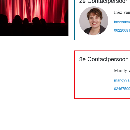
2e Contactpersoon
Inèz va
inezvanv
0622068
3e Contactpersoon
Mandy v
mandyvan
0246750