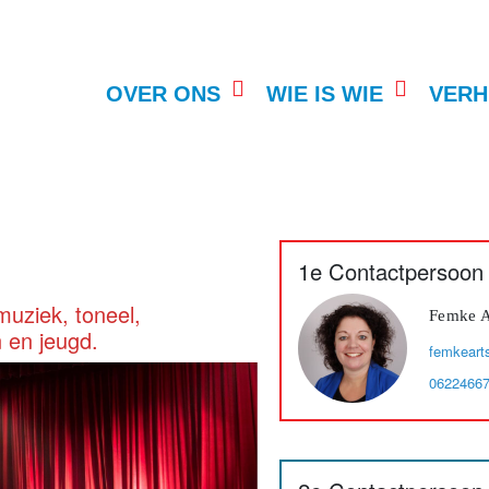
OVER ONS
WIE IS WIE
VERH
1e Contactpersoon
muziek, toneel,
Femke A
n en jeugd.
femkeart
0622466