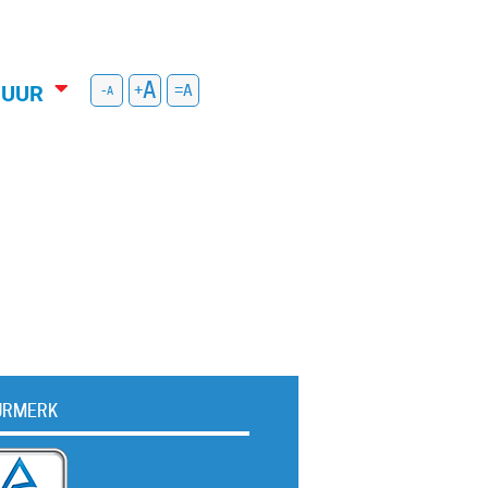
HUUR
-
+
=
URMERK